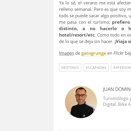
Ya lo sé, el verano me está afecta
relleno semanal. Pero es que soy má
todo se puede sacar algo positivo,
me pasa con el turismo,
prefiero
distinto, a no hacerlo o 
hotel/resort/etc
. Como todo en es
de lo que se deja sin hacer.
¡Viaja 
Imagen
de
gatogrunge
en
Flickr
baj
DESTINOS
ESCAPADAS
EXPERIEN
JUAN DOMI
Turismólogo 
Digital. Bike 