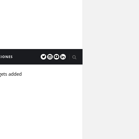
XIONES
gets added