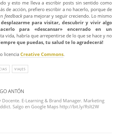
ndo y esto me lleva a escribir posts sin sentido como
s de acción, prefiero escribir a no hacerlo, porque de
 un
feedback
para mejorar y seguir creciendo. Lo mismo
 desplazarme para visitar, descubrir y vivir algo
hacerlo para «descansar» encerrado en un
ta vida, habría que arrepentirse de lo que se hace y no
siempre que puedas, tu salud te lo agradecerá!
o licencia
Creative Commons
.
CIAS
VIAJES
NGO ANTÓN
y Docente. E-Learning & Brand Manager. Marketing
Addict. Salgo en Google Maps http://bit.ly/Rslt2W