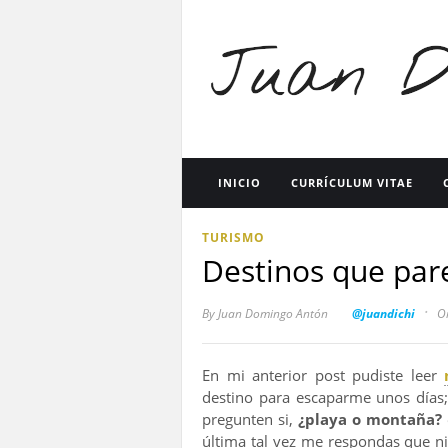
INICIO
CURRÍCULUM VITAE
TURISMO
Destinos que par
·
By
Juan Domingo Antón
@juandichi
On
En mi anterior post pudiste leer
destino para escaparme unos días;
pregunten si,
¿playa o montaña?
última tal vez me respondas que nin