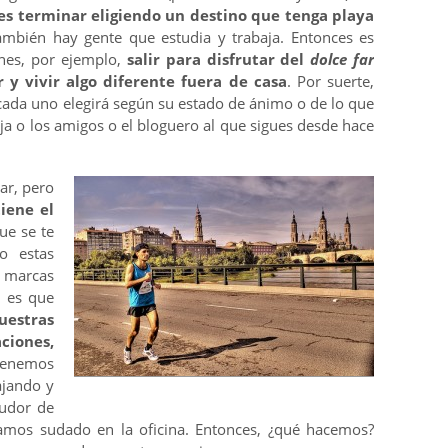
s terminar eligiendo un destino que tenga playa
ambién hay gente que estudia y trabaja. Entonces es
ones, por ejemplo,
salir para disfrutar del
dolce far
 y vivir algo diferente fuera de casa
. Por suerte,
cada uno elegirá según su estado de ánimo o de lo que
eja o los amigos o el bloguero al que sigues desde hace
ar, pero
iene el
ue se te
o estas
 marcas
 es que
uestras
iones,
tenemos
ajando y
sudor de
amos sudado en la oficina. Entonces, ¿qué hacemos?