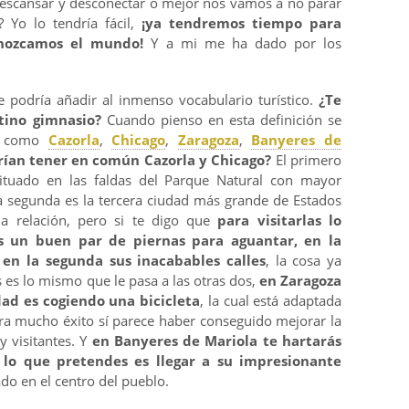
escansar y desconectar o mejor nos vamos a no parar
? Yo lo tendría fácil,
¡ya tendremos tiempo para
nozcamos el mundo!
Y a mi me ha dado por los
se podría añadir al inmenso vocabulario turístico.
¿Te
tino gimnasio?
Cuando pienso en esta definición se
os como
Cazorla
,
Chicago
,
Zaragoza
,
Banyeres de
ían tener en común Cazorla y Chicago?
El primero
ituado en las faldas del Parque Natural con mayor
a segunda es la tercera ciudad más grande de Estados
na relación, pero si te digo que
para visitarlas lo
s un buen par de piernas para aguantar, en la
 en la segunda sus inacabables calles
, la cosa ya
 es lo mismo que le pasa a las otras dos,
en Zaragoza
dad es cogiendo una bicicleta
, la cual está adaptada
ra mucho éxito sí parece haber conseguido mejorar la
y visitantes. Y
en Banyeres de Mariola te hartarás
i lo que pretendes es llegar a su impresionante
o en el centro del pueblo.