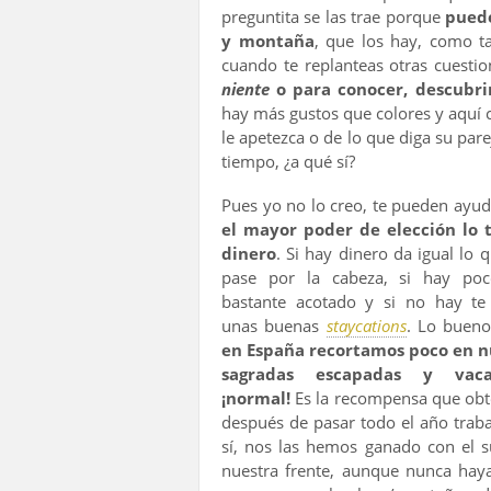
preguntita se las trae porque
puede
y montaña
, que los hay, como t
cuando te replanteas otras cuesti
niente
o para conocer, descubrir
hay más gustos que colores y aquí 
le apetezca o de lo que diga su par
tiempo, ¿a qué sí?
Pues yo no lo creo, te pueden ayud
el mayor poder de elección lo t
dinero
. Si hay dinero da igual lo q
pase por la cabeza, si hay poc
bastante acotado y si no hay te
unas buenas
staycations
. Lo bueno
en España recortamos poco en n
sagradas escapadas y vacac
¡normal!
Es la recompensa que ob
después de pasar todo el año trab
sí, nos las hemos ganado con el 
nuestra frente, aunque nunca hay