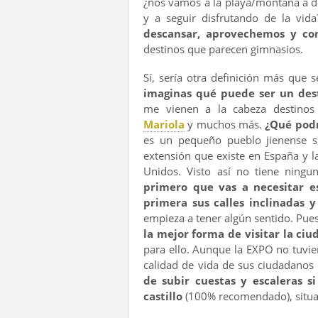
¿nos vamos a la playa/montaña a d
y a seguir disfrutando de la vida
descansar, aprovechemos y co
destinos que parecen gimnasios.
Sí, sería otra definición más que 
imaginas qué puede ser un des
me vienen a la cabeza destin
Mariola
y muchos más.
¿Qué podr
es un pequeño pueblo jienense s
extensión que existe en España y l
Unidos. Visto así no tiene ningu
primero que vas a necesitar e
primera sus calles inclinadas y
empieza a tener algún sentido. Pues
la mejor forma de visitar la ciu
para ello. Aunque la EXPO no tuvie
calidad de vida de sus ciudadanos 
de subir cuestas y escaleras s
castillo
(100% recomendado), situad