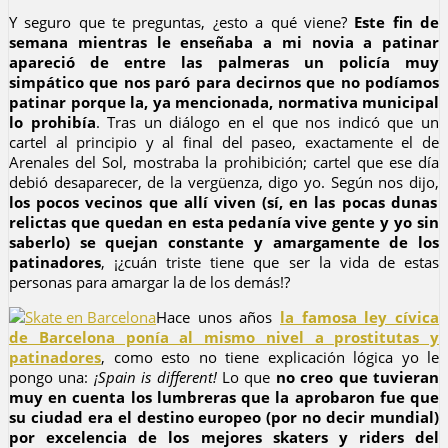
Y seguro que te preguntas, ¿esto a qué viene?
Este fin de
semana mientras le enseñaba a mi novia a patinar
apareció de entre las palmeras un policía muy
simpático que nos paró para decirnos que no podíamos
patinar porque la, ya mencionada, normativa municipal
lo prohibía
. Tras un diálogo en el que nos indicó que un
cartel al principio y al final del paseo, exactamente el de
Arenales del Sol, mostraba la prohibición; cartel que ese día
debió desaparecer, de la vergüenza, digo yo. Según nos dijo,
los pocos vecinos que allí viven (sí, en las pocas dunas
relictas que quedan en esta pedanía vive gente y yo sin
saberlo) se quejan constante y amargamente de los
patinadores
, ¡¿cuán triste tiene que ser la vida de estas
personas para amargar la de los demás!?
Hace unos años
la famosa ley cívica
de Barcelona ponía al mismo nivel a prostitutas y
patinadores
, como esto no tiene explicación lógica yo le
pongo una:
¡Spain is different!
Lo que
no creo que tuvieran
muy en cuenta los lumbreras que la aprobaron fue que
su ciudad era el destino europeo (por no decir mundial)
por excelencia de los mejores skaters y riders del