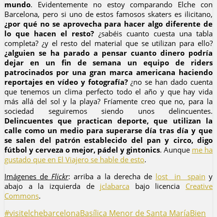
mundo
. Evidentemente no estoy comparando Elche con
Barcelona, pero si uno de estos famosos skaters es ilicitano,
¿por qué no se aprovecha para hacer algo diferente de
lo que hacen el resto?
¿sabéis cuanto cuesta una tabla
completa? ¿y el resto del material que se utilizan para ello?
¿alguien se ha parado a pensar cuanto dinero podría
dejar en un fin de semana un equipo de riders
patrocinados por una gran marca americana haciendo
reportajes en vídeo y fotografía?
¿no se han dado cuenta
que tenemos un clima perfecto todo el año y que hay vida
más allá del sol y la playa? Fríamente creo que no, para la
sociedad seguiremos siendo unos delincuentes.
Delincuentes que practican deporte, que utilizan la
calle como un medio para superarse día tras día y que
se salen del patrón establecido del pan y circo, digo
fútbol y cerveza o mejor, pádel y gintonics
. Aunque
me ha
gustado que en El Viajero se hable de esto
.
Imágenes de
Flickr
: arriba a la derecha de
lost__in__spain
y
abajo a la izquierda de
jclabarca
bajo licencia
Creative
Commons
.
#visitelche
barcelona
Basílica Menor de Santa María
Bien