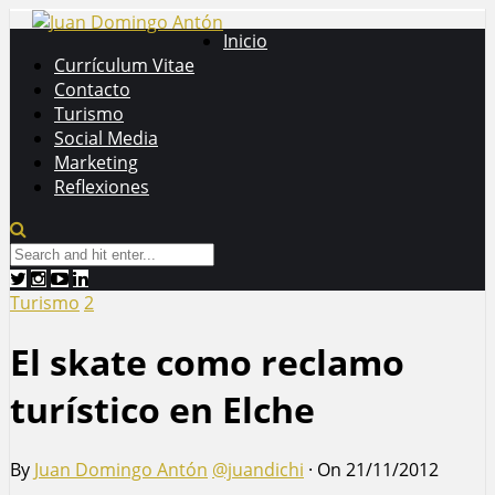
Inicio
Currículum Vitae
Contacto
Turismo
Social Media
Marketing
Reflexiones
Turismo
2
El skate como reclamo
turístico en Elche
By
Juan Domingo Antón
@juandichi
·
On 21/11/2012