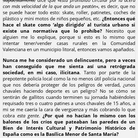
con más velocidad de la que anda un peatón
«, es decir, que no
se puede hacer todo esto: skate, roller, patinetes, coches de
plástico y mini motos de niños pequeños, etc.
¿Entonces qué
hace el skate como ‘algo dirigido’ al turista urbano si
existe una normativa que lo prohíbe?
Necesito que
alguien me lo explique, porque si esto es lo mismo que
intentar tener/vender casas rurales en la Comunidad
Valenciana en un municipio litoral, entonces vamos apañados.
Nunca me he considerado un delincuente, pero a veces
han conseguido que me sienta así una retrógrada
sociedad, en mi caso, ilicitana
. Tanto por parte de la
prepotente policía local como la no menos útil policía nacional
que nos debería proteger de los peligros de verdad, ¿unos
chavales haciendo deporte es un peligro? No se cómo se
sentirán de gallitos cuando terminen su jornada habiéndoles
requisado tres o cuatro patines a unos chavales de 15 años, a
mi se me caería la cara de vergüenza y más cobrando lo que
cobra
esta gente
.
¿Por qué no hacían lo mismo con los
balones de los críos que pateaban las paredes de un
Bien de Interés Cultural y Patrimonio Histórico de
España como es la Basílica Menor de Santa María?