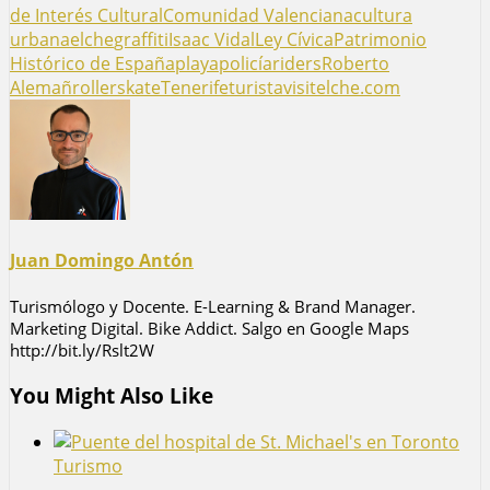
de Interés Cultural
Comunidad Valenciana
cultura
urbana
elche
graffiti
Isaac Vidal
Ley Cívica
Patrimonio
Histórico de España
playa
policía
riders
Roberto
Alemañ
roller
skate
Tenerife
turista
visitelche.com
Juan Domingo Antón
Turismólogo y Docente. E-Learning & Brand Manager.
Marketing Digital. Bike Addict. Salgo en Google Maps
http://bit.ly/Rslt2W
You Might Also Like
Turismo