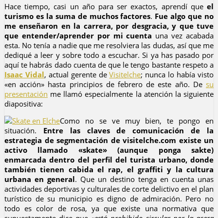
Hace tiempo, casi un año para ser exactos, aprendí que
el
turismo es la suma de muchos factores
.
Fue algo que no
me enseñaron en la carrera, por desgracia, y que tuve
que entender/aprender por mi cuenta
una vez acabada
esta. No tenía a nadie que me resolviera las dudas, así que me
dediqué a leer y sobre todo a escuchar. Si ya has pasado por
aquí te habrás dado cuenta de que le tengo bastante respeto a
Isaac Vidal
, actual gerente de
Visitelche
; nunca lo había visto
«en acción» hasta principios de febrero de este año. De
su
presentación
me llamó especialmente la atención la siguiente
diapositiva:
Como no se ve muy bien, te pongo en
situación.
Entre las claves de comunicación de la
estrategia de segmentación de visitelche.com existe un
activo llamado «skate» (aunque ponga sakte)
enmarcada dentro del perfil del turista urbano, donde
también tienen cabida el rap, el graffiti y la cultura
urbana en general
. Que un destino tenga en cuenta unas
actividades deportivas y culturales de corte delictivo en el plan
turístico de su municipio es digno de admiración. Pero no
todo es color de rosa, ya que existe una normativa que
supuestamente
dice que «
está prohibido circular por la acera