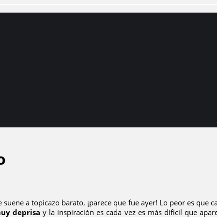
o
 suene a topicazo barato, ¡parece que fue ayer! Lo peor es que c
muy deprisa
y la inspiración es cada vez es más difícil que apar