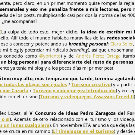
cilmente, pero claro, en un primer momento quise romper la regl
a semanales y eso me penaliza frente a mis lectores, pero
edia de los posts, multiplicando casi por dos la norma de las 40
o, ¿me acompañas?
La culpa de todo esto, mejor dicho,
la idea de escribir mi 
ello. Allí todo el mundo hablaba maravillas de las
redes social
dose a conocer y potenciando su
branding personal
:
Clara Soler
a mi blog (y potenciar mi ridículo
branding
), así que una semana
s conocido como
@yoriento
) y de
Andrés Pérez Ortega
(tamb
un blog personal para diferenciarte del resto de persona
ente ya tenía mi blog y a los pocos días mi primer post.
 ritmo muy alto, más temprano que tarde, termina agotánd
o todas las playas son iguales
/
Turismo creativo
) y a partir
 por Cazorla
/
Turismo y videojuegos: Introducción
) y en se
ión con el turismo (
Turismo y videojuegos: Assassins Creed II
lex López, al
V Concurso de Ideas Pedro Zaragoza del Fo
 o sí
). Además de otro relacionado con el turismo y los videoj
s un lunes cualquiera
). En noviembre ETA anuncia que deja las
se se cruza en mi camino (
El timelapse en el turismo
) y desde