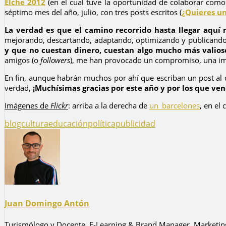
Elche 2012
(en el cual tuve la oportunidad de colaborar co
séptimo mes del año, julio, con tres posts escritos (
¿Quieres u
La verdad es que el camino recorrido hasta llegar aquí n
mejorando, descartando, adaptando, optimizando y publicando 
y que no cuestan dinero, cuestan algo mucho más valios
amigos (o
followers
), me han provocado un compromiso, una im
En fin, aunque habrán muchos por ahí que escriban un post al 
verdad,
¡Muchísimas gracias por este año y por los que ve
Imágenes de
Flickr
: arriba a la derecha de
un_barcelones
, en el
blog
cultura
educación
política
publicidad
Juan Domingo Antón
Turismólogo y Docente. E-Learning & Brand Manager. Marketing D