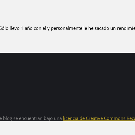
 Sólo llevo 1 año con él y personalmente le he sacado un rendim
e blog se encuentran bajo una
licencia de Creative Commons Rec