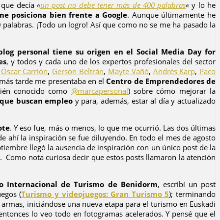
a que decía
«
un post no debe tener más de 400 palabras
«
y lo he
 me posiciona bien frente a Google
. Aunque últimamente he
0 palabras. ¡Todo un logro! Así que como no se me ha pasado la
blog personal tiene su origen en el Social Media Day for
es
, y todos y cada uno de los expertos profesionales del sector
,
Óscar Carrión
,
Gersón Beltrán
,
Mayte Vañó
,
Andrés Karp
,
Paco
 más tarde me presentaba en el
Centro de Emprendedores de
ién conocido como
@marcapersonal
) sobre cómo mejorar la
s que buscan empleo
y para, además, estar al día y actualizado
ote
. Y eso fue, más o menos, lo que me ocurrió. Las dos últimas
 de ahí la inspiración se fue diluyendo. En todo el mes de agosto
ptiembre llegó la ausencia de inspiración con un único post de la
). Como nota curiosa decir que estos posts llamaron la atención
ro Internacional de Turismo de Benidorm
, escribí un post
uegos (
Turismo y videojuegos: Gran Turismo 5
); terminando
 armas, iniciándose una nueva etapa para el turismo en Euskadi
 entonces lo veo todo en fotogramas acelerados. Y pensé que el