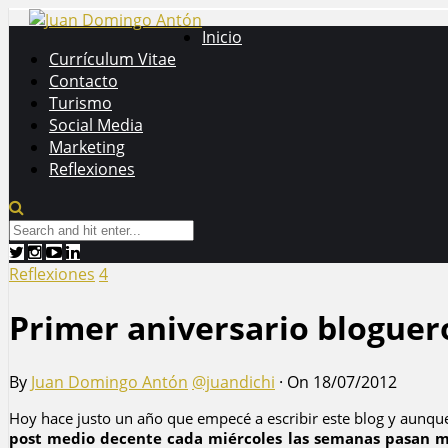
Inicio
Currículum Vitae
Contacto
Turismo
Social Media
Marketing
Reflexiones
Reflexiones
4
Primer aniversario bloguer
By
Juan Domingo Antón
@juandichi
·
On 18/07/2012
Hoy hace justo un año que empecé a escribir este blog y aunque
post medio decente cada miércoles las semanas pasan 