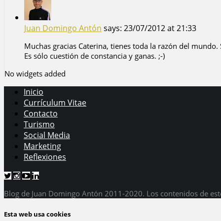
Juan Domingo Antón
says:
23/07/2012 at 21:33
Muchas gracias Caterina, tienes toda la razón del mundo.
Es sólo cuestión de constancia y ganas. ;-)
No widgets added
Inicio
Currículum Vitae
Contacto
Turismo
Social Media
Marketing
Reflexiones
Blog de Juan Domingo Antón 2011-2020. Los contenidos de est
Esta web usa cookies