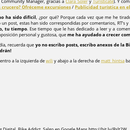
mo Community Manager, gracias a
Clara Soler
y
Turistícate
). Y com
n crucero? Ofréceme excursiones
/
Publicidad turística en e
o ha sido difícil
, ¿por qué? Porque cada vez que me he tirado
un post, estas han sido correspondidas por comentarios, RT’s y
o, tu tiempo
. Ese tiempo que le has dedicado a leer y a comen
posición personal y gustosa, que
me ha ayudado a crecer como
día, recuerda que
yo no escribo posts, escribo anexos de la 
ndrán!
 centro a la izquierda de
wili
y abajo a la derecha de
matt_hintsa
ba
igital. Bike Addict. Salgo en Google Maps http://bit.ly/Rslt2W