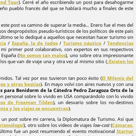
and Tour
). Cerré el año escribiendo un post para desahogarme
eño pueblo francés del que se hablará mucho a finales de este
este post va camino de superar la media… Enero fue el mes del
sos despropósitos pseudo-turísticos de los políticos de este país
l último se lo dediqué a aquellos que necesitan hacer turismo sin
cia
/
España, la de todos
/
Turismo náutico
/
Tendencias
 mi primer post colaborativo, con expertos en sus respectivos
 España (
No somos tan malos
), uno sobre otra impresionante
os que van de viaje una y otra vez al mismo sitio (
¿Existen los
idos. Tal vez por eso tuvieron tan poco éxito (
El Milenio del
os y otras bestias
). En mayo volví con aires nuevos y con una
as para Benidorm de la Cátedra Pedro Zaragoza Orts de la
ión personal sobre lo vivido en USA comparándolo con lo vivido
pios de Freeman Tilden
), un desvarío sobre los no-destinos
nta y los viajes se encuentran
).
 un post sobre mi carrera, la Diplomatura de Turismo. Así que
rismólogo!
), otro sobre los vídeos de viajes
low-cost
(
Cámaras,
 último fue un post resumiendo el evento motivacional
Startur