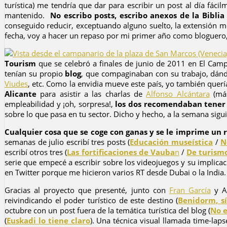
turística) me tendría que dar para escribir un post al día fá
mantenido.
No escribo posts, escribo anexos de la Bibli
conseguido reducir, exceptuando alguno suelto, la extensión m
fecha, voy a hacer un repaso por mi primer año como bloguer
Tourism
que se celebró a finales de junio de 2011 en El Camp
tenían su propio
blog
, que compaginaban con su trabajo, dán
Viudes
, etc. Como la envidia mueve este país, yo también querí
Alicante
para asistir a las charlas de
Alfonso Alcántara
(má
empleabilidad y ¡oh, sorpresa!,
los dos recomendaban tener 
sobre lo que pasa en tu sector. Dicho y hecho, a la semana sigui
Cualquier cosa que se coge con ganas y se le imprime un
semanas de julio escribí tres posts (
Educación museística
/
N
escribí otros tres (
Las fortificaciones de Vauba
n
/
De turismo
serie que empecé a escribir sobre los videojuegos y su implicac
en Twitter porque me hicieron varios RT desde Dubai o la India.
Gracias al proyecto que presenté, junto con
Fran García
y A
reivindicando el poder turístico de este destino (
Benidorm, sí
octubre con un post fuera de la temática turística del blog (
No e
(
Euskadi lo tiene claro
). Una técnica visual llamada time-lap