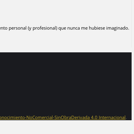
iento personal (y profesional) que nunca me hubiese imaginado.
onocimiento-NoComercial-SinObraDerivada 4.0 Internacional
.