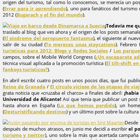
origen del turismo, tal como lo conocemos, se merecía un post 
(
Errar para ir aprendiendo
), uno para fanáticos del turismo 
2012 (
Bugarach y el fin del mundo
).
¡Todavía me qu
traslado al blog que ves ahora y el origen de los posts semanale
(
El síndrome del aeropuerto fantasma
), el siguiente al nue
salir de su ciudad (
Te mereces unas staycations
). Febrero
turísticas para 2012: Blogs y Redes Sociales
/
Los parque
campos, sobre el Mobile World Congress (
¿Un escaparate a
técnica visual aplicada a la promoción turística (
El tilt-shift e
fanboys turísticos?
).
En abril escribí cuatro posts en unos pocos días, que fui pub
Reino de Granada
/
El círculo vicioso de las etapas de via
grata noticia que «cruzaba el charco» a finales de abril:
¡había
Universidad de Alicante!
Así que tenía que publicar un post 
hasta ahora en España (
Lo que hemos perdido
), un homen
(
Desturistificando destinos
) y un último post sobre la cultura
Desde 
después de muchos atrasos, en junio me decidí a escribir
el p
turismo y twitter
), uno sobre la más que acertada campaña 