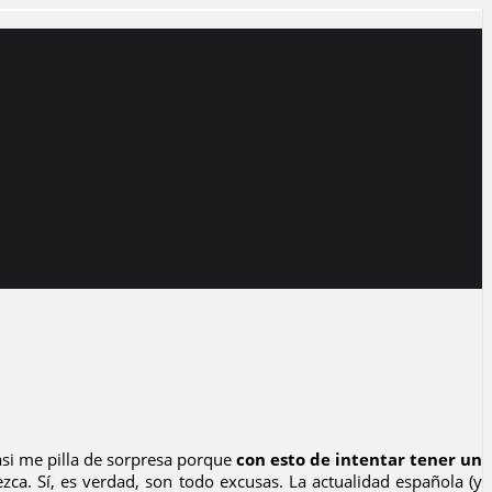
asi me pilla de sorpresa porque
con esto de intentar tener un
ezca. Sí, es verdad, son todo excusas. La actualidad española (y