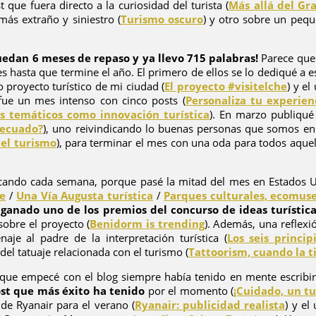
que fuera directo a la curiosidad del turista (
Más allá del Gr
más extraño y siniestro (
Turismo oscuro
) y otro sobre un pequ
edan 6 meses de repaso y ya llevo 715 palabras!
Parece que 
s hasta que termine el año. El primero de ellos se lo dediqué a e
vo proyecto turístico de mi ciudad (
El proyecto #visitelche
) y e
 fue un mes intenso con cinco posts (
Personaliza tu experien
s temáticos como innovación turística
). En marzo publiqué
decuado?
), uno reivindicando lo buenas personas que somos en
n el turismo
), para terminar el mes con una oda para todos aquell
licando cada semana, porque pasé la mitad del mes en Estados Un
je
/
Una Vía Augusta turística
/
Parques culturales, ecomuse
 ganado uno de los premios del concurso de ideas turístic
sobre el proyecto (
Benidorm is trending
). Además, una reflex
aje al padre de la interpretación turística (
Los seis princi
 del tatuaje relacionada con el turismo (
Tattoorism, cuando la ti
que empecé con el blog siempre había tenido en mente escribir
ost que más éxito ha tenido
por el momento (
¡Cuidado, un tu
de Ryanair para el verano (
Ryanair: publicidad realista
) y el