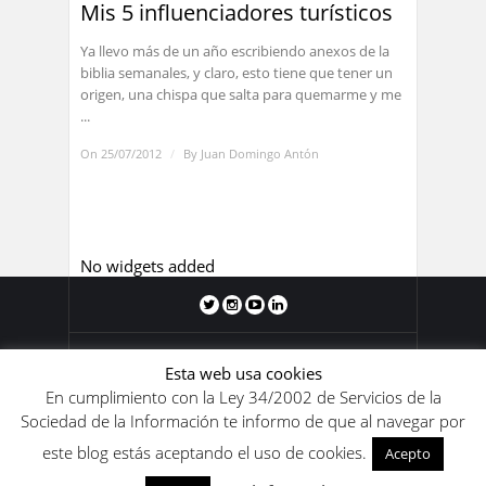
Mis 5 influenciadores turísticos
Ya llevo más de un año escribiendo anexos de la
biblia semanales, y claro, esto tiene que tener un
origen, una chispa que salta para quemarme y me
...
On 25/07/2012
/
By
Juan Domingo Antón
No widgets added
Blog de Juan Domingo Antón 2011-
Esta web usa cookies
2020. Los contenidos de este blog se
En cumplimiento con la Ley 34/2002 de Servicios de la
encuentran bajo una
licencia de Creative
Sociedad de la Información te informo de que al navegar por
Commons Reconocimiento-
este blog estás aceptando el uso de cookies.
NoComercial-SinObraDerivada 4.0
Acepto
Internacional
.