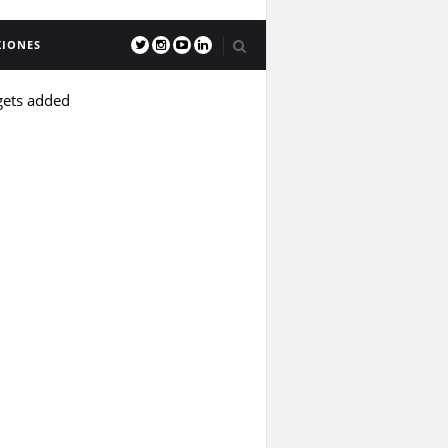
XIONES
gets added