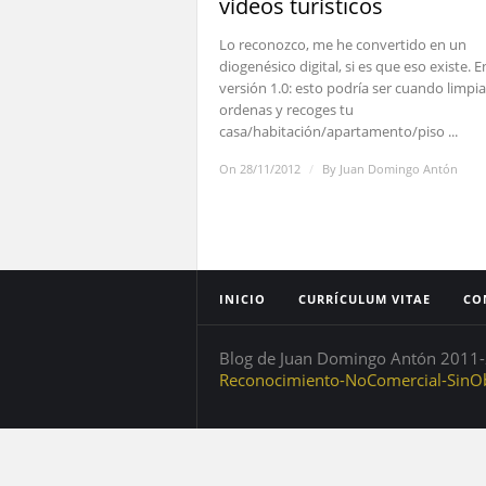
vídeos turísticos
Lo reconozco, me he convertido en un
diogenésico digital, si es que eso existe. E
versión 1.0: esto podría ser cuando limpia
ordenas y recoges tu
casa/habitación/apartamento/piso ...
On 28/11/2012
/
By
Juan Domingo Antón
INICIO
CURRÍCULUM VITAE
CO
Blog de Juan Domingo Antón 2011-2
Reconocimiento-NoComercial-SinOb