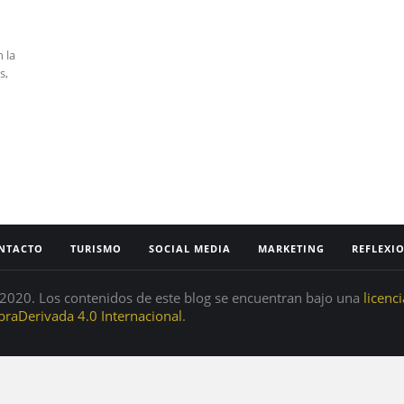
n la
s,
NTACTO
TURISMO
SOCIAL MEDIA
MARKETING
REFLEXI
020. Los contenidos de este blog se encuentran bajo una
licenc
raDerivada 4.0 Internacional
.