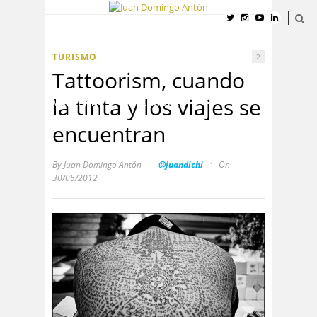
INICIO
CURRÍCULUM VITAE
TURISMO
2
CONTACTO
TURISMO
SOCIAL MEDIA
Tattoorism, cuando
la tinta y los viajes se
MARKETING
REFLEXIONES
encuentran
·
By
Juan Domingo Antón
@juandichi
On
30/05/2012