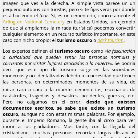
imagen que ves a la derecha. A simple vista parece un un
pequeño autobús con turistas, pero si te fijas verás por donde
está haciendo el
tour
. Sí, es un cementerio, concretamente el
Arlington National Cemetery
en Estados Unidos, un ejemplo
de que si ampliamos la mirada (turística) podemos convertir
cualquier elemento en un recurso turístico importante, en este
caso con nicho propio: el
turismo oscuro
o
dark tourism
.
Los expertos definen el
turismo oscuro
como «
la fascinación
o curiosidad que pueden sentir las personas normales y
corrientes por visitar lugares asociados a la muerte
«. Se podría
decir que este tipo de turismo surge en las sociedades
modernas y occidentalizadas debido a la necesidad que tienen
las personas, en determinados momentos de su vida, de
mirar cara a cara a la muerte: cementerios, escenarios de
catástrofes, tragedias y desastres, accidentes, guerras, etc.
Pero no caigamos en el error,
desde que existen
documentos escritos, se sabe que existe un turismo
oscuro
, aunque no con estas mismas palabras. Por ejemplo,
durante el Imperio Romano, la gente iba al circo para ver
morir a los gladiadores. Más tarde, con la llegada del
cristianismo, muchas personas recorrían largas distancias