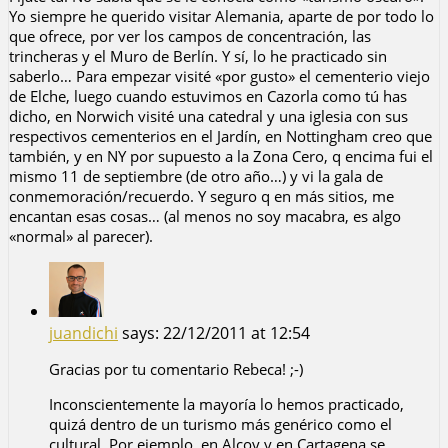
Yo siempre he querido visitar Alemania, aparte de por todo lo
que ofrece, por ver los campos de concentración, las
trincheras y el Muro de Berlín. Y sí, lo he practicado sin
saberlo… Para empezar visité «por gusto» el cementerio viejo
de Elche, luego cuando estuvimos en Cazorla como tú has
dicho, en Norwich visité una catedral y una iglesia con sus
respectivos cementerios en el Jardín, en Nottingham creo que
también, y en NY por supuesto a la Zona Cero, q encima fui el
mismo 11 de septiembre (de otro año…) y vi la gala de
conmemoración/recuerdo. Y seguro q en más sitios, me
encantan esas cosas… (al menos no soy macabra, es algo
«normal» al parecer).
juandichi
says:
22/12/2011 at 12:54
Gracias por tu comentario Rebeca! ;-)
Inconscientemente la mayoría lo hemos practicado,
quizá dentro de un turismo más genérico como el
cultural. Por ejemplo, en Alcoy y en Cartagena se