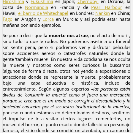
Hiroshima
y
Fukushima
en Japón;
Chernobyl
en Ucrania; la
costa de
Normandía
en Francia y de
Pearl Harbour
en
Hawai;
el barrio de Whitechapel
en Londres;
Nankín
en China;
Fago
en Aragón y
Lorca
en Murcia; y así podría estar hasta
mañana poniendo ejemplos.
Se podría decir que
la muerte nos atrae
, no el acto de morir,
sino todo lo que le rodea. No podremos asistir a un funeral
sin sentir pena, pero sí podremos ver y disfrutar películas
sobre accidentes aéreos o catástrofes naturales donde la
gente ‘también muere’. En nuestra vida cotidiana se nos oculta
la muerte y nosotros como seres curiosos la buscamos
(algunos de forma directa, otros no) yendo a exposiciones o
atracciones donde se represente la muerte, probablemente
bajo una capa educativa o histórica, incluso de
entretenimiento. Según algunos expertos «
las personas están
ávidas de ‘consumir la muerte’ como si fuera una mercancía
porque se cree que es un modo de corregir el desequilibrio y la
ansiedad causadas por el secuestro institucional de la muerte
«,
por eso cuando estamos en determinados destinos, sentimos
el impulso de ir a visitar ciertos lugares: cementerios, un
museo del horror, el punto exacto donde falleció un personaje
famoso, el sitio donde se cometió un atentado, un campo de