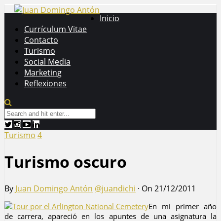
Inicio
Currículum Vitae
Contacto
Turismo
Social Media
Marketing
Reflexiones
Turismo
4
Turismo oscuro
By
Juan Domingo Antón
@juandichi
·
On 21/12/2011
En mi primer año
de carrera, apareció en los apuntes de una asignatura la