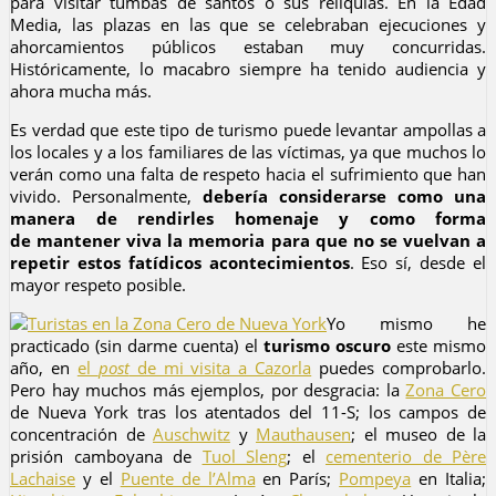
para visitar tumbas de santos o sus reliquias. En la Edad
Media, las plazas en las que se celebraban ejecuciones y
ahorcamientos públicos estaban muy concurridas.
Históricamente, lo macabro siempre ha tenido audiencia y
ahora mucha más.
Es verdad que este tipo de turismo puede levantar ampollas a
los locales y a los familiares de las víctimas, ya que muchos lo
verán como una falta de respeto hacia el sufrimiento que han
vivido. Personalmente,
debería considerarse como una
manera de rendirles homenaje y como forma
de
mantener viva la memoria
para que no se vuelvan a
repetir estos fatídicos acontecimientos
. Eso sí, desde el
mayor respeto posible.
Yo mismo he
practicado (sin darme cuenta) el
turismo oscuro
este mismo
año, en
el
post
de mi visita a Cazorla
puedes comprobarlo.
Pero hay muchos más ejemplos, por desgracia: la
Zona Cero
de Nueva York tras los atentados del 11-S; los campos de
concentración de
Auschwitz
y
Mauthausen
; el museo de la
prisión camboyana de
Tuol Sleng
; el
cementerio de Père
Lachaise
y el
Puente de l’Alma
en París;
Pompeya
en Italia;