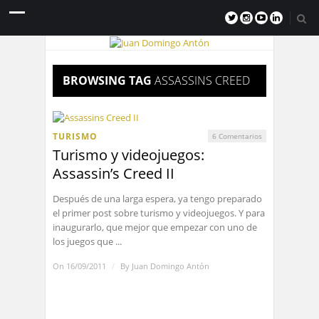
BROWSING TAG
ASSASSINS CREED
TURISMO
6 Comentarios
Turismo y videojuegos:
Assassin’s Creed II
Después de una larga espera, ya tengo preparado
el primer post sobre turismo y videojuegos. Y para
inaugurarlo, que mejor que empezar con uno de
los juegos que ...
On 16/09/2011
/
By
Juan Domingo Antón