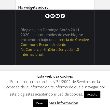
No widgets added
Blog de Juan Domingo Antón 2011-
2020. Los contenidos de este blog se
encuentran bajo una
licencia de Creative
Commons Reconocimiento-
NoComercial-SinObraDerivada 4.0
Internacional
.
Esta web usa cookies
En cumplimiento con la Ley 34/2002 de Servicios de la
Sociedad de la Información te informo de que al navegar por
este blog estás aceptando el uso de cookies.
Acepto
Más información
Reject