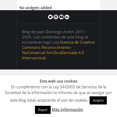
No widgets added
Blog de Juan Domingo Antón 2011-
2020. Los contenidos de este blog se
encuentran bajo una
licencia de Creative
Commons Reconocimiento-
NoComercial-SinObraDerivada 4.0
Internacional
.
Esta web usa cookies
En cumplimiento con la Ley 34/2002 de Servicios de la
Sociedad de la Información te informo de que al navegar por
este blog estás aceptando el uso de cookies.
Acepto
Más información
Reject