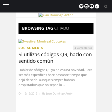
BROWSING TAG
CHIADO
SOCIAL MEDIA
4 Comentarios
Si utilizas códigos QR, hazlo con
sentido común
Hablar de códigos QR ya no es una novedad. Para
ser más específicos hace bastante tiempo que
dejó de serlo, aunque siempre habrán
despistad@s que no sepan lo ...
On 12/12/2012
/
By
Juan Domingo Antón