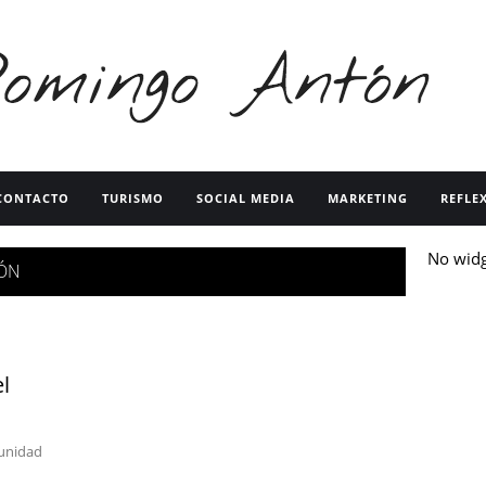
CONTACTO
TURISMO
SOCIAL MEDIA
MARKETING
REFLE
No wid
ÓN
l
tunidad