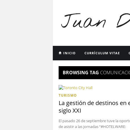
INICIO
CURRÍCULUM VITAE
BROWSING TAG
COMUNICACI
TURISMO
La gestión de destinos en e
siglo XXI
El pasado 26 de septiembre tuve la opor
de asistir a las jornadas “#HOTELWARE: