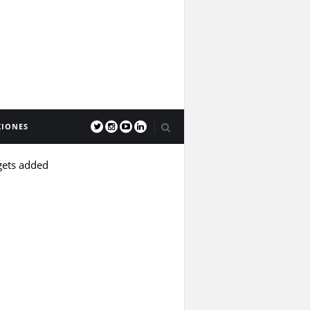
XIONES
gets added