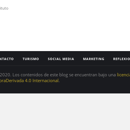
ituto
NTACTO
TURISMO
SOCIAL MEDIA
MARKETING
REFLEXI
020. Los contenidos de este blog se encuentran bajo una
licenc
raDerivada 4.0 Internacional
.