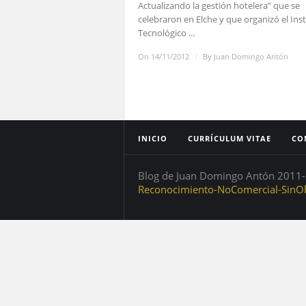
Actualizando la gestión hotelera” que se
celebraron en Elche y que organizó el Inst
Tecnológico ...
On 14/11/2012
/
By
Juan Domingo Antón
INICIO
CURRÍCULUM VITAE
CO
Blog de Juan Domingo Antón 2011-2
Reconocimiento-NoComercial-SinOb