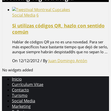
Social Media
6
Si utilizas códigos QR, hazlo con sentido
común
Hablar de códigos QR ya no es una novedad. Para ser
más específicos hace bastante tiempo que dejó de serlo,
aunque siempre habrán despistad@s que no sepan lo ...
On 12/12/2012
/
By
Juan Domingo Antón
No widgets added
Inicio
Currículum Vitae
Contacto
Turismo
Social Media
Marketing