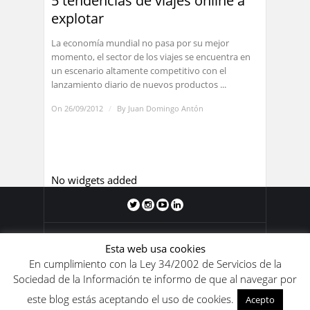
5 tendencias de viajes online a
explotar
La economía mundial no pasa por su mejor
momento, el sector de los viajes se encuentra en
un escenario altamente competitivo con el
lanzamiento diario de nuevos productos ...
On 26/09/2012
/
By
Juan Domingo Antón
No widgets added
Blog de Juan Domingo Antón 2011-
Esta web usa cookies
2020. Los contenidos de este blog se
En cumplimiento con la Ley 34/2002 de Servicios de la
encuentran bajo una
licencia de Creative
Sociedad de la Información te informo de que al navegar por
Commons Reconocimiento-
este blog estás aceptando el uso de cookies.
NoComercial-SinObraDerivada 4.0
Acepto