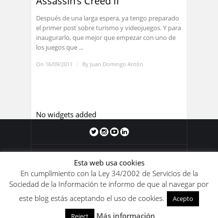
Assassin’s Creed II
Después de una larga espera, ya tengo preparado
el primer post sobre turismo y videojuegos. Y para
inaugurarlo, que mejor que empezar con uno de
los juegos que ...
On 16/09/2011
/
By
Juan Domingo Antón
No widgets added
Blog de Juan Domingo Antón 2011-
Esta web usa cookies
2020. Los contenidos de este blog se
En cumplimiento con la Ley 34/2002 de Servicios de la
encuentran bajo una
licencia de Creative
Sociedad de la Información te informo de que al navegar por
Commons Reconocimiento-
este blog estás aceptando el uso de cookies.
NoComercial-SinObraDerivada 4.0
Acepto
Internacional
.
Más información
Reject