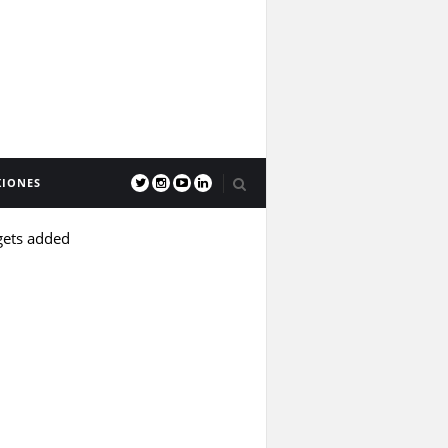
XIONES
gets added