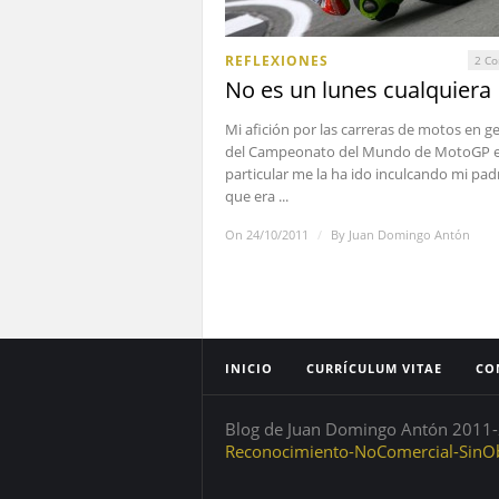
REFLEXIONES
2 Co
No es un lunes cualquiera
Mi afición por las carreras de motos en ge
del Campeonato del Mundo de MotoGP 
particular me la ha ido inculcando mi pa
que era ...
On 24/10/2011
/
By
Juan Domingo Antón
INICIO
CURRÍCULUM VITAE
CO
Blog de Juan Domingo Antón 2011-2
Reconocimiento-NoComercial-SinOb