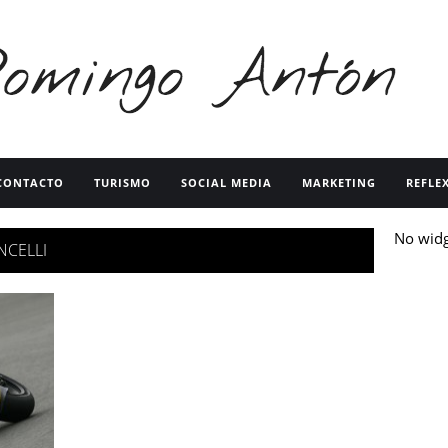
CONTACTO
TURISMO
SOCIAL MEDIA
MARKETING
REFLE
No wid
NCELLI