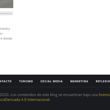
mentarios
neral y
en
dre desde
NTACTO
TURISMO
SOCIAL MEDIA
MARKETING
REFLEXI
020. Los contenidos de este blog se encuentran bajo una
licenc
raDerivada 4.0 Internacional
.