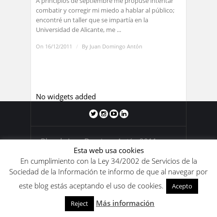
A principios de septiembre me propuse intentar
combatir y corregir mi miedo a hablar al público;
encontré un taller que se impartía en la
Universidad de Alicante, me ...
On 16/12/2011
/
By
Juan Domingo Antón
No widgets added
Blog de Juan Domingo Antón 2011-
Esta web usa cookies
2020. Los contenidos de este blog se
encuentran bajo una
licencia de Creative
En cumplimiento con la Ley 34/2002 de Servicios de la
Commons Reconocimiento-
Sociedad de la Información te informo de que al navegar por
NoComercial-SinObraDerivada 4.0
este blog estás aceptando el uso de cookies.
Acepto
Internacional
.
Más información
Reject