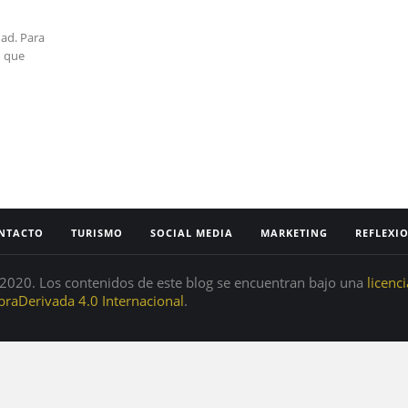
ad. Para
o que
NTACTO
TURISMO
SOCIAL MEDIA
MARKETING
REFLEXI
020. Los contenidos de este blog se encuentran bajo una
licenc
raDerivada 4.0 Internacional
.