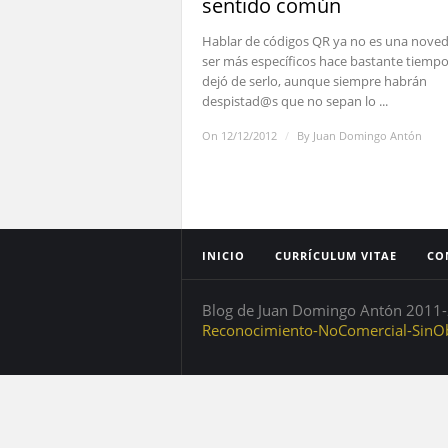
sentido común
Hablar de códigos QR ya no es una noved
ser más específicos hace bastante tiemp
dejó de serlo, aunque siempre habrán
despistad@s que no sepan lo ...
On 12/12/2012
/
By
Juan Domingo Antón
INICIO
CURRÍCULUM VITAE
CO
Blog de Juan Domingo Antón 2011-2
Reconocimiento-NoComercial-SinOb