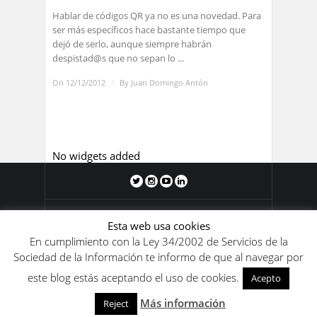
Hablar de códigos QR ya no es una novedad. Para
ser más específicos hace bastante tiempo que
dejó de serlo, aunque siempre habrán
despistad@s que no sepan lo ...
On 12/12/2012
/
By
Juan Domingo Antón
No widgets added
Blog de Juan Domingo Antón 2011-
Esta web usa cookies
2020. Los contenidos de este blog se
En cumplimiento con la Ley 34/2002 de Servicios de la
encuentran bajo una
licencia de Creative
Sociedad de la Información te informo de que al navegar por
Commons Reconocimiento-
este blog estás aceptando el uso de cookies.
NoComercial-SinObraDerivada 4.0
Acepto
Internacional
.
Más información
Reject