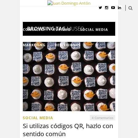
INICIO
CURRÍCULUM VITAE
BROWSING TAG
MUSEO
CONTACTO
TURISMO
SOCIAL MEDIA
MARKETING
REFLEXIONES
SOCIAL MEDIA
4 Comentarios
Si utilizas códigos QR, hazlo con
sentido común