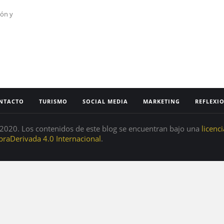
ión y
NTACTO
TURISMO
SOCIAL MEDIA
MARKETING
REFLEXI
020. Los contenidos de este blog se encuentran bajo una
licenc
raDerivada 4.0 Internacional
.