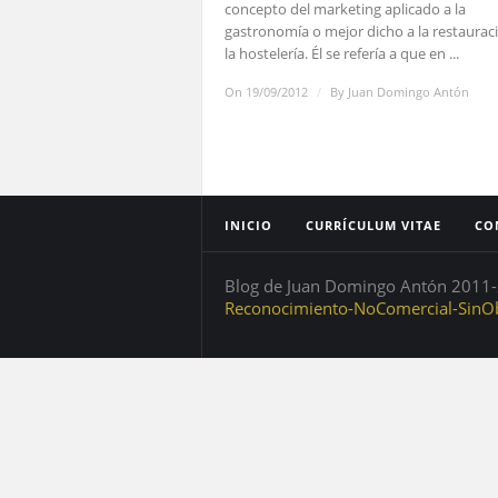
concepto del marketing aplicado a la
gastronomía o mejor dicho a la restaurac
la hostelería. Él se refería a que en ...
On 19/09/2012
/
By
Juan Domingo Antón
INICIO
CURRÍCULUM VITAE
CO
Blog de Juan Domingo Antón 2011-2
Reconocimiento-NoComercial-SinOb