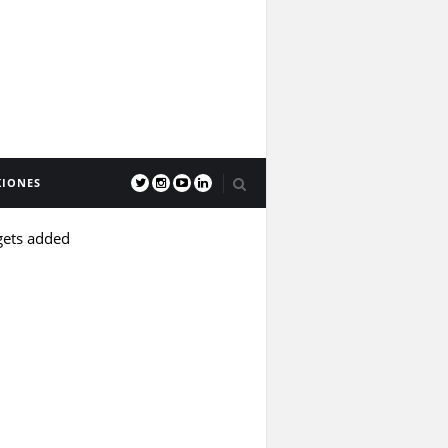
XIONES
gets added