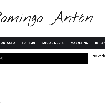
CONTACTO
TURISMO
SOCIAL MEDIA
MARKETING
REFLE
No wid
ES
vo