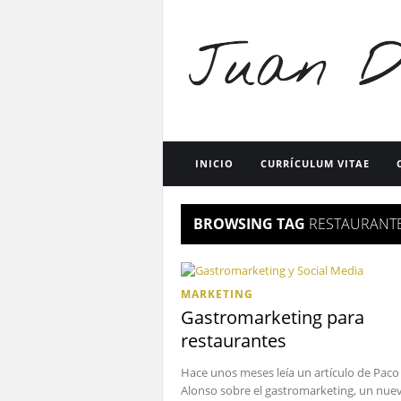
INICIO
CURRÍCULUM VITAE
BROWSING TAG
RESTAURANT
MARKETING
Gastromarketing para
restaurantes
Hace unos meses leía un artículo de Paco
Alonso sobre el gastromarketing, un nue