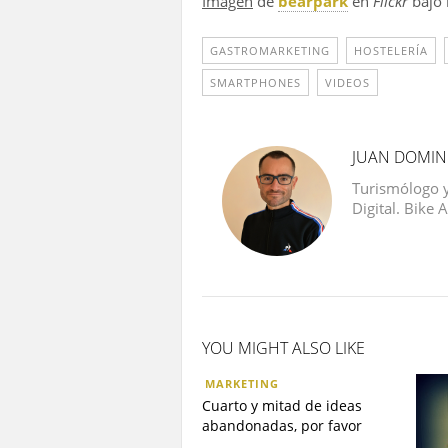
Imagen
de
bearpark
en
Flickr
bajo 
GASTROMARKETING
HOSTELERÍA
SMARTPHONES
VIDEOS
JUAN DOMI
Turismólogo 
Digital. Bike 
YOU MIGHT ALSO LIKE
MARKETING
Cuarto y mitad de ideas
abandonadas, por favor