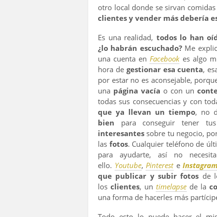
otro local donde se sirvan comidas 
clientes y vender más debería es
Es una realidad,
todos lo han oí
¿lo habrán escuchado?
Me explic
una cuenta en
Facebook
es algo mu
hora de
gestionar esa cuenta
, es
por estar no es aconsejable, porq
una
página vacía
o con un
cont
todas sus consecuencias y con toda
que ya llevan un tiempo
, no d
bien
para conseguir tener tu
interesantes
sobre tu negocio, po
las
fotos
. Cualquier teléfono de úl
para ayudarte, así no necesita
ello.
Youtube
,
Pinterest
e
Instagra
que publicar y subir fotos
de 
los
clientes
, un
timelapse
de la
c
una forma de hacerles más partícipe
Todo esto lo puede hacer el mis