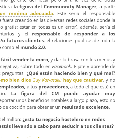
istiera
la figura del Communnity Manager
, a partir
ión mínima adecuada
. Este sería el responsable
 fuera creando en las diversas redes sociales donde la
 gratis: estar en todas es un error), además, sería el
entarios y el
responsable de responder a los
/o futuros clientes
; el relaciones públicas de toda la
ce como el
mundo 2.0
.
 fácil vender la moto
, y dar la brasa con los menús y
 negativa, sobre todo en
Facebook
. Fíjate y aprende de
s preguntas:
¿Qué están haciendo bien y qué mal?
omo bien dice
Guy Kawasaki:
hay que cautivar
, y no
empleados
, a tus
proveedores,
a todo el que esté en
ocio.
La figura del CM puede ayudar muy
eportar unos beneficios notables a largo plazo, esto no
o
de cocción para obtener un
resultado excelente
.
del millón:
¿está tu negocio hostelero en redes
stás llevando a cabo para seducir a tus clientes?