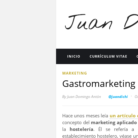
INICIO
CURRÍCULUM VITAE
MARKETING
Gastromarketing 
·
By
Juan Domingo Antón
@juandichi
On
Hace unos meses leía
un artículo
concepto del
marketing aplicado 
la
hostelería
. Él se refería a
establecimiento hostelero, véase un