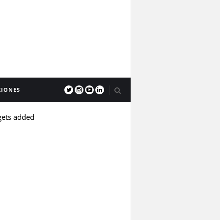
XIONES
gets added