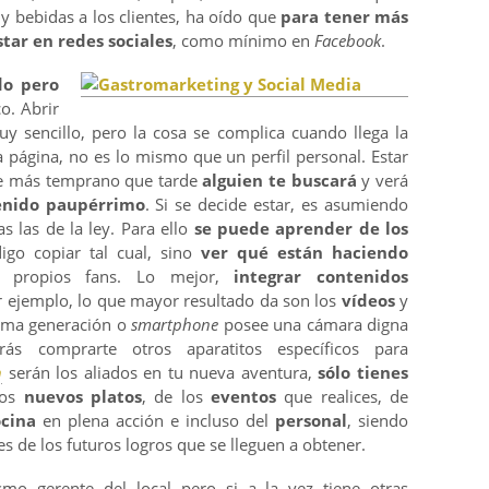
y bebidas a los clientes, ha oído que
para tener más
tar en redes sociales
, como mínimo en
Facebook
.
do pero
o. Abrir
y sencillo, pero la cosa se complica cuando llega la
a página, no es lo mismo que un perfil personal. Estar
ue más temprano que tarde
alguien te buscará
y verá
enido paupérrimo
. Si se decide estar, es asumiendo
s las de la ley. Para ello
se puede aprender de los
igo copiar tal cual, sino
ver qué están haciendo
s propios fans. Lo mejor,
integrar contenidos
r ejemplo, lo que mayor resultado da son los
vídeos
y
tima generación o
smartphone
posee una cámara digna
rás comprarte otros aparatitos específicos para
m
serán los aliados en tu nueva aventura,
sólo tienes
los
nuevos platos
, de los
eventos
que realices, de
ocina
en plena acción e incluso del
personal
, siendo
s de los futuros logros que se lleguen a obtener.
mo gerente del local pero si a la vez tiene otras