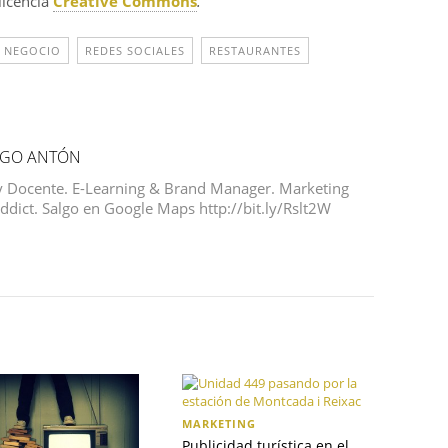
licencia
Creative Commons
.
NEGOCIO
REDES SOCIALES
RESTAURANTES
NGO ANTÓN
y Docente. E-Learning & Brand Manager. Marketing
Addict. Salgo en Google Maps http://bit.ly/Rslt2W
MARKETING
Publicidad turística en el