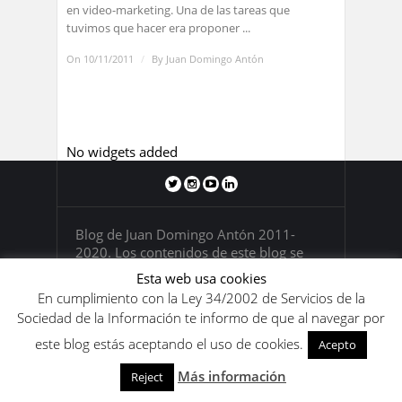
en video-marketing. Una de las tareas que
tuvimos que hacer era proponer ...
On 10/11/2011
/
By
Juan Domingo Antón
No widgets added
Blog de Juan Domingo Antón 2011-
2020. Los contenidos de este blog se
encuentran bajo una
licencia de Creative
Esta web usa cookies
Commons Reconocimiento-
En cumplimiento con la Ley 34/2002 de Servicios de la
NoComercial-SinObraDerivada 4.0
Sociedad de la Información te informo de que al navegar por
Internacional
.
este blog estás aceptando el uso de cookies.
Acepto
Más información
Reject