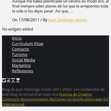
Aunque me había planificado un verano en modo eco, al
final siempre salen planes de los que te arrepientes toda
la vida si los dejas pasar. Así que, ...
On 17/08/2011
/
By
Juan Domingo Antón
No widgets added
Inicio
Currículum Vitae
Contacto
Turismo
Social Media
Marketing
Reflexiones
Blog de Juan Domingo Antón 2011-2020. Los contenidos de
este blog se encuentran bajo una
licencia de Creative
Commons Reconocimiento-NoComercial-SinObraDerivada 4.0
Internacional
.