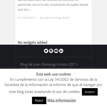
particular me la ha ido inculcando mi padre desde
que era ...
On 24/10/2011
/
By
Juan Domingo Antón
No widgets added
Blog de Juan Domingo Antón 2011-
2020. Los contenidos de este blog se
encuentran bajo una
licencia de Creative
Esta web usa cookies
Commons Reconocimiento-
En cumplimiento con la Ley 34/2002 de Servicios de la
NoComercial-SinObraDerivada 4.0
Sociedad de la Información te informo de que al navegar por
Internacional
.
este blog estás aceptando el uso de cookies.
Acepto
Más información
Reject