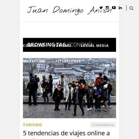
INICIO
CURRÍCULUM VITAE
BROWSING TAG
ECONOMÍA
CONTACTO
TURISMO
SOCIAL MEDIA
MARKETING
REFLEXIONES
TURISMO
2 Comentarios
5 tendencias de viajes online a