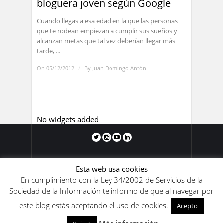
bloguera joven según Google
Cuando llegas a esa edad en la que las personas
que te rodean empiezan a cumplir sus sueños y
alcanzan metas que tal vez deberían llegar más
tarde, ...
On 05/12/2012
/
By
Juan Domingo Antón
No widgets added
Blog de Juan Domingo Antón 2011-
Esta web usa cookies
2020. Los contenidos de este blog se
En cumplimiento con la Ley 34/2002 de Servicios de la
encuentran bajo una
licencia de Creative
Sociedad de la Información te informo de que al navegar por
Commons Reconocimiento-
este blog estás aceptando el uso de cookies.
NoComercial-SinObraDerivada 4.0
Acepto
Internacional
.