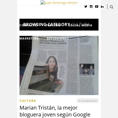
INICIO
CURRÍCULUM VITAE
BROWSING CATEGORY
CULTURA
CONTACTO
TURISMO
SOCIAL MEDIA
MARKETING
REFLEXIONES
CULTURA
4 Comentarios
Marian Tristán, la mejor
bloguera joven según Google