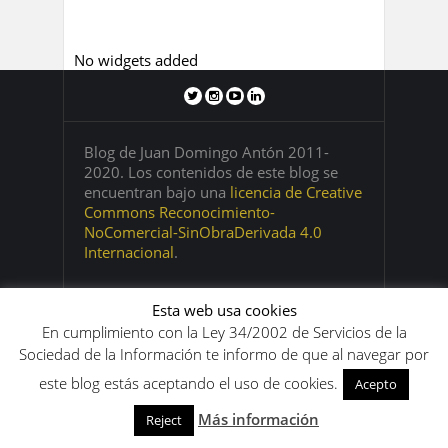
No widgets added
Blog de Juan Domingo Antón 2011-
2020. Los contenidos de este blog se
encuentran bajo una
licencia de Creative
Commons Reconocimiento-
NoComercial-SinObraDerivada 4.0
Internacional
.
Esta web usa cookies
En cumplimiento con la Ley 34/2002 de Servicios de la
Sociedad de la Información te informo de que al navegar por
este blog estás aceptando el uso de cookies.
Acepto
Más información
Reject