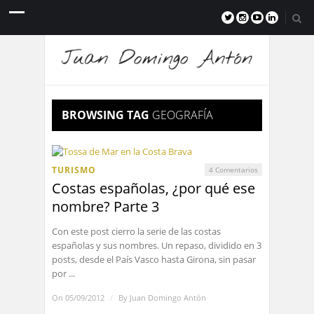
BROWSING TAG
GEOGRAFÍA
TURISMO
4 Comentarios
Costas españolas, ¿por qué ese
nombre? Parte 3
Con este post cierro la serie de las costas
españolas y sus nombres. Un repaso, dividido en 3
posts, desde el País Vasco hasta Girona, sin pasar
por ...
On 05/09/2012
/
By
Juan Domingo Antón