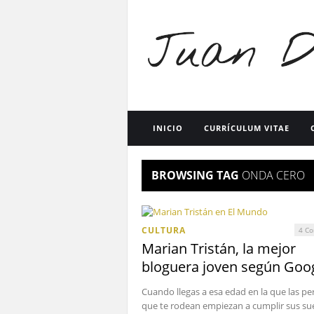
INICIO
CURRÍCULUM VITAE
BROWSING TAG
ONDA CERO
CULTURA
4 Co
Marian Tristán, la mejor
bloguera joven según Goo
Cuando llegas a esa edad en la que las p
que te rodean empiezan a cumplir sus su