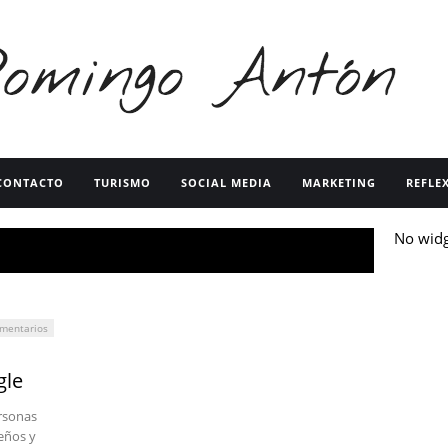
CONTACTO
TURISMO
SOCIAL MEDIA
MARKETING
REFLE
No wid
mentarios
gle
ersonas
eños y