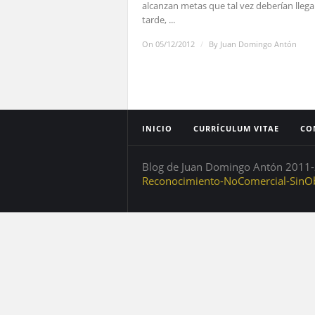
alcanzan metas que tal vez deberían lleg
tarde, ...
On 05/12/2012
/
By
Juan Domingo Antón
INICIO
CURRÍCULUM VITAE
CO
Blog de Juan Domingo Antón 2011-2
Reconocimiento-NoComercial-SinOb