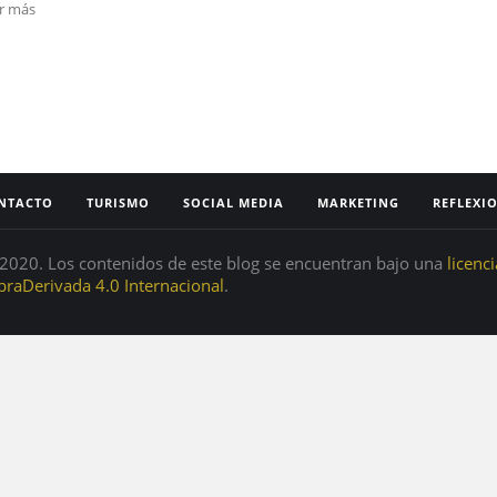
ar más
NTACTO
TURISMO
SOCIAL MEDIA
MARKETING
REFLEXI
020. Los contenidos de este blog se encuentran bajo una
licenc
raDerivada 4.0 Internacional
.