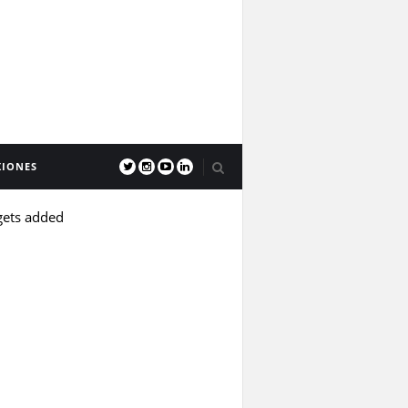
XIONES
gets added