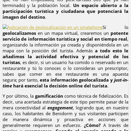
terminado) y la población local.
Un espacio abierto a la
participación turística y ciudadana que potenciará la
imagen del destino
.
Si lo
geolocalizamos
en un mapa virtual, crearemos un
potente
servicio de información turística y social en tiempo real
,
organizando la información ya creada y disponiéndola en un
mapa con la posición del turista. Además
a todo esto le
añadimos la actividad efectiva y potencial de los
turistas
, es decir, si un usuario ha comido o reservado en un
restaurante y tú lo conoces o lo consideras un prescriptor,
sabes que comer en ese restaurante es una apuesta
segura; por tanto,
esta información geolocalizada y
just-in-
time
hará esencial la decisión online del turista
.
Y por último, la
gamificación
como técnica de fidelización. Es
decir, una acertada estrategia de este tipo permite pasar de la
mera conectividad al
engagement
, logrando que, en nuestro
caso, los habitantes de Benidorm y sus visitantes participen
de manera dinámica y proactiva en acciones que
generalmente requieren un esfuerzo.
¿Cómo?
A través de
regalos y recompensas.
Cuando el usuario accede a la