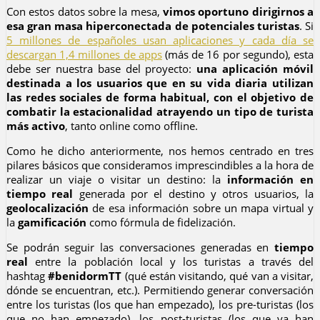
Con estos datos sobre la mesa,
vimos oportuno dirigirnos a
esa gran masa hiperconectada de potenciales turistas
. Si
5 millones de españoles usan aplicaciones y cada día se
descargan 1,4 millones de apps
(más de 16 por segundo), esta
debe ser nuestra base del proyecto:
una aplicación móvil
destinada a los usuarios que en su vida diaria utilizan
las redes sociales de forma habitual, con el objetivo de
combatir la estacionalidad atrayendo un tipo de turista
más activo
, tanto online como offline.
Como he dicho anteriormente, nos hemos centrado en tres
pilares básicos que consideramos imprescindibles a la hora de
realizar un viaje o visitar un destino: la
información en
tiempo real
generada por el destino y otros usuarios, la
geolocalización
de esa información sobre un mapa virtual y
la
gamificación
como fórmula de fidelización.
Se podrán seguir las conversaciones generadas en
tiempo
real
entre la población local y los turistas a través del
hashtag
#benidormTT
(qué están visitando, qué van a visitar,
dónde se encuentran, etc.). Permitiendo generar conversación
entre los turistas (los que han empezado), los pre-turistas (los
que no han empezado), los post-turistas (los que ya han