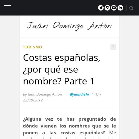
TURISMO
2
Costas españolas,
¿por qué ese
nombre? Parte 1
·
By
Juan Domingo Antón
@juandichi
On
22/08/2012
¿Alguna vez te has preguntado de
dónde vienen los nombres que se le
ponen a las costas españolas?
Me