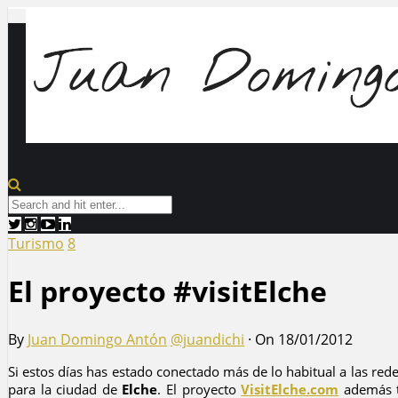
Turismo
8
El proyecto #visitElche
By
Juan Domingo Antón
@juandichi
·
On 18/01/2012
Si estos días has estado conectado más de lo habitual a las red
para la ciudad de
Elche
. El proyecto
VisitElche.com
además tr