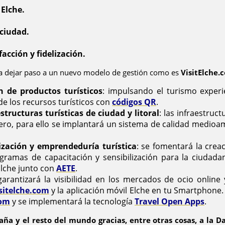
Elche.
 ciudad.
acción y fidelización.
ara dejar paso a un nuevo modelo de gestión como es
VisitElche.
n de productos turísticos
: impulsando el turismo experie
 de los recursos turísticos con
códigos QR
.
tructuras turísticas de ciudad y litoral
: las infraestruct
jero, para ello se implantará un sistema de calidad medioam
lización y emprendeduría turística
: se fomentará la crea
rogramas de capacitación y sensibilización para la ciudad
Elche junto con
AETE
.
garantizará la visibilidad en los mercados de ocio online
sitelche.com
y la aplicación móvil Elche en tu Smartphone
om
y se implementará la tecnología
Travel Open Apps
.
aña y el resto del mundo gracias, entre otras cosas, a la 