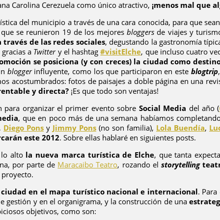
itana Carolina Cerezuela como único atractivo,
¡menos mal que al
stica del municipio a través de una cara conocida, para que sean
 que se reunieron 19 de los mejores
bloggers
de viajes y turis
 través de las redes sociales
, degustando la gastronomía típica
 gracias a
Twitter
y el hashtag
#visitElche
, que incluso cuatro ve
moción se posiciona (y con creces) la ciudad como destino 
un
blogger
influyente, como los que participaron en este
blogtrip
amos acostumbrados: fotos de paisajes a doble página en una revis
entable y directa?
¡Es que todo son ventajas!
 para organizar el primer evento sobre
Social Media
del año (
media
, que en poco más de una semana habíamos completando e
,
Diego Pons
y
Jimmy Pons
(no son familia),
Lola Buendía
,
Lu
rcarán este 2012
. Sobre ellas hablaré en siguientes posts.
 lo alto
la nueva marca turística de Elche
, que tanta expect
ena, por parte de
Maracaibo Teatro
, rozando el
storytelling
teat
l proyecto.
 ciudad en el mapa turístico nacional e internacional
. Para
e gestión y en el organigrama, y la construcción de una
estrateg
iciosos objetivos, como son: