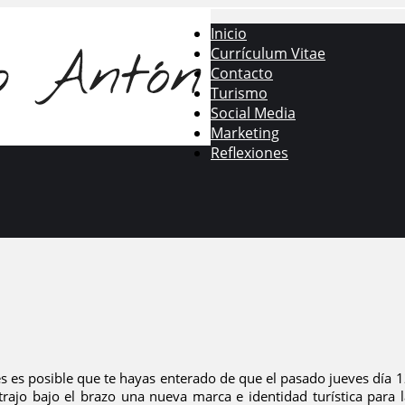
Inicio
Currículum Vitae
Contacto
Turismo
Social Media
Marketing
Reflexiones
es es posible que te hayas enterado de que el pasado jueves día 
ajo bajo el brazo una nueva marca e identidad turística para 