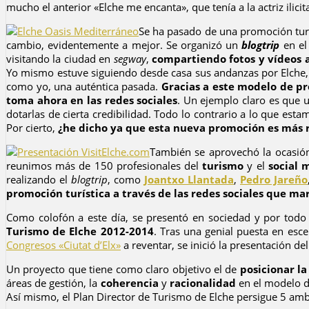
mucho el anterior «Elche me encanta», que tenía a la actriz ilic
Se ha pasado de una promoción turí
cambio, evidentemente a mejor. Se organizó un
blogtrip
en el
visitando la ciudad en
segway
,
compartiendo fotos y vídeos a
Yo mismo estuve siguiendo desde casa sus andanzas por Elche,
como yo, una auténtica pasada.
Gracias a este modelo de pro
toma ahora en las redes sociales
. Un ejemplo claro es que 
dotarlas de cierta credibilidad. Todo lo contrario a lo que est
Por cierto,
¿he dicho ya que esta nueva promoción es más r
También se aprovechó la ocasión
reunimos más de 150 profesionales del
turismo
y el
social 
realizando el
blogtrip
, como
Joantxo Llantada
,
Pedro Jareño
promoción turística a través de las redes sociales que ma
Como colofón a este día, se presentó en sociedad y por todo
Turismo de Elche 2012-2014
. Tras una genial puesta en esc
Congresos «Ciutat d’Elx»
a reventar, se inició la presentación de
Un proyecto que tiene como claro objetivo el de
posicionar la
áreas de gestión, la
coherencia
y
racionalidad
en el modelo d
Así mismo, el Plan Director de Turismo de Elche persigue 5 amb