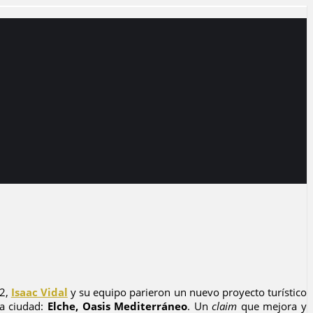
12,
Isaac Vidal
y su equipo parieron un nuevo proyecto turístico
la ciudad:
Elche, Oasis Mediterráneo
. Un
claim
que mejora y