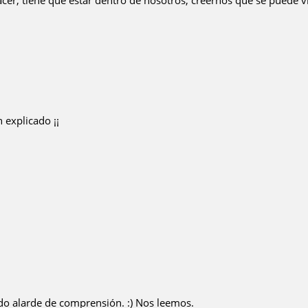
r, tiene que estar dentro de nosotros, creernos que se puede vivir
 explicado ¡¡
udo alarde de comprensión. :) Nos leemos.