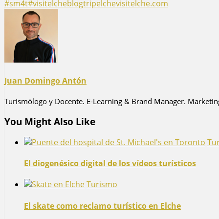
#sm4t
#visitelche
blogtrip
elche
visitelche.com
Juan Domingo Antón
Turismólogo y Docente. E-Learning & Brand Manager. Marketing D
You Might Also Like
Tu
El diogenésico digital de los vídeos turísticos
Turismo
El skate como reclamo turístico en Elche