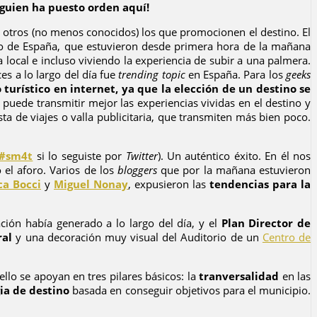
guien ha puesto orden aquí!
 otros (no menos conocidos) los que promocionen el destino. El
mo de España, que estuvieron desde primera hora de la mañana
 local e incluso viviendo la experiencia de subir a una palmera.
ces a lo largo del día fue
trending topic
en España. Para los
geeks
turístico en internet, ya que la elección de un destino se
, puede transmitir mejor las experiencias vividas en el destino y
ta de viajes o valla publicitaria, que transmiten más bien poco.
#sm4t
si lo seguiste por
Twitter
). Un auténtico éxito. En él nos
l aforo. Varios de los
bloggers
que por la mañana estuvieron
ca Bocci
y
Miguel Nonay
, expusieron las
tendencias para la
ación había generado a lo largo del día, y el
Plan Director de
ral
y una decoración muy visual del Auditorio de un
Centro de
 ello se apoyan en tres pilares básicos: la
tranversalidad
en las
ia de destino
basada en conseguir objetivos para el municipio.