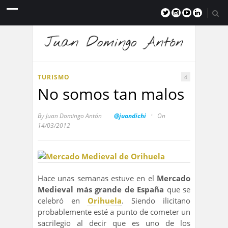
TURISMO
4
No somos tan malos
·
By
Juan Domingo Antón
@juandichi
On
14/03/2012
Hace unas semanas estuve en el
Mercado
Medieval más grande de España
que se
celebró en
Orihuela
. Siendo ilicitano
probablemente esté a punto de cometer un
sacrilegio al decir que es uno de los