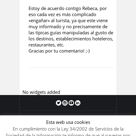
Estoy de acuerdo contigo Rebeca, por
eso cada vez es más complicado
«engañar» al turista, ya que este viene
muy informado y no precisamente de
las típicas guías manipuladas al gusto de
los destinos, establecimientos hoteleros,
restaurantes, etc.
Gracias por tu comentario! ;-)
No widgets added
Blog de Juan Domingo Antón 2011-
Esta web usa cookies
2020. Los contenidos de este blog se
En cumplimiento con la Ley 34/2002 de Servicios de la
encuentran bajo una
licencia de Creative
Sociedad de la Información te informo de que al navegar por