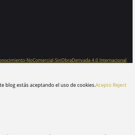
onocimiento-NoComercial-SinObraDerivada 4.0 Internacional
.
te blog estás aceptando el uso de cookies.
Acepto
Reject