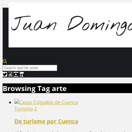
Browsing Tag
arte
Turismo
2
De turismo por Cuenca