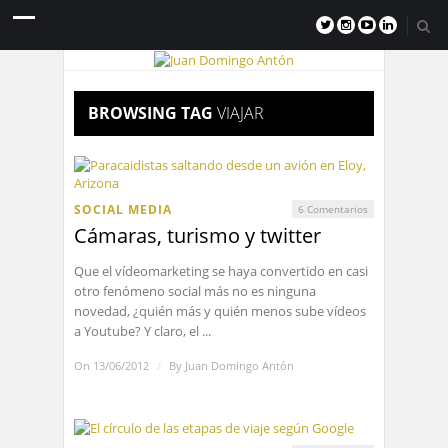
BROWSING TAG
VIAJAR
SOCIAL MEDIA
6 Comentarios
Cámaras, turismo y twitter
Que el vídeomarketing se haya convertido en casi
otro fenómeno social más no es ninguna
novedad, ¿quién más y quién menos sube vídeos
a Youtube? Y claro, el ...
On 13/06/2012
/
By
Juan Domingo Antón