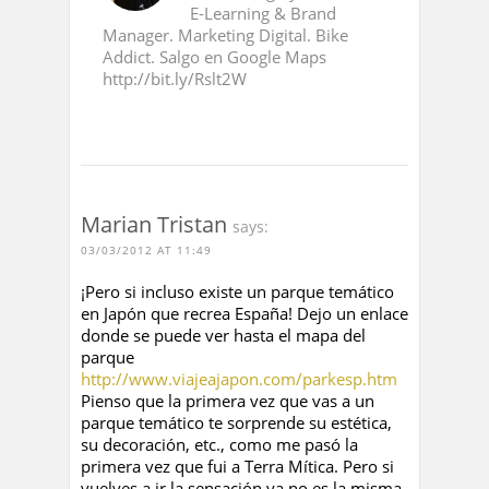
E-Learning & Brand
Manager. Marketing Digital. Bike
Addict. Salgo en Google Maps
http://bit.ly/Rslt2W
Marian Tristan
says:
03/03/2012 AT 11:49
¡Pero si incluso existe un parque temático
en Japón que recrea España! Dejo un enlace
donde se puede ver hasta el mapa del
parque
http://www.viajeajapon.com/parkesp.htm
Pienso que la primera vez que vas a un
parque temático te sorprende su estética,
su decoración, etc., como me pasó la
primera vez que fui a Terra Mítica. Pero si
vuelves a ir la sensación ya no es la misma,