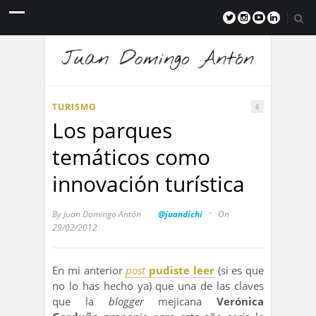
TURISMO
6
Los parques
temáticos como
innovación turística
·
By
Juan Domingo Antón
@juandichi
On
29/02/2012
En mi anterior
post
pudiste leer
(si es que
no lo has hecho ya) que una de las claves
que la
blogger
mejicana
Verónica