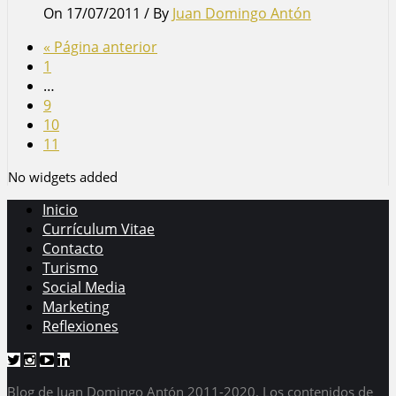
On 17/07/2011
/
By
Juan Domingo Antón
« Página anterior
1
…
9
10
11
No widgets added
Inicio
Currículum Vitae
Contacto
Turismo
Social Media
Marketing
Reflexiones
Blog de Juan Domingo Antón 2011-2020. Los contenidos de