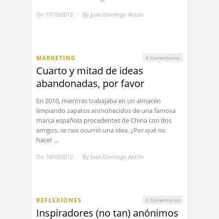
On 17/10/2012
/
By
Juan Domingo Antón
MARKETING
4 Comentarios
Cuarto y mitad de ideas
abandonadas, por favor
En 2010, mientras trabajaba en un almacén
limpiando zapatos enmohecidos de una famosa
marca española procedentes de China con dos
amigos, se nos ocurrió una idea. ¿Por qué no
hacer ...
On 10/10/2012
/
By
Juan Domingo Antón
REFLEXIONES
2 Comentarios
Inspiradores (no tan) anónimos