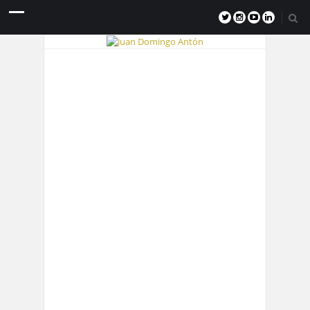
Si utilizas códigos QR, hazlo con
sentido común