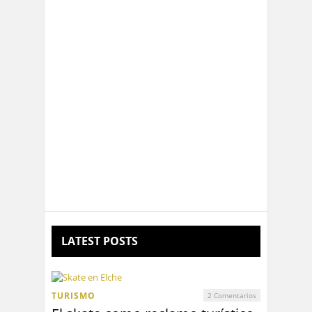
Marian Tristán, la mejor bloguera
joven según Google
El diogenésico digital de los vídeos
turísticos
LATEST POSTS
TURISMO
2 Comentarios