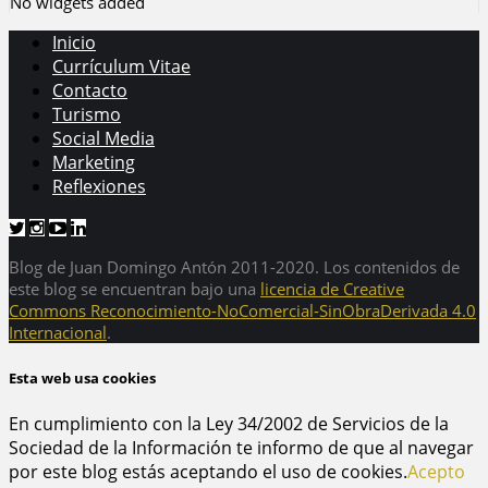
No widgets added
Inicio
Currículum Vitae
Contacto
Turismo
Social Media
Marketing
Reflexiones
Blog de Juan Domingo Antón 2011-2020. Los contenidos de
este blog se encuentran bajo una
licencia de Creative
Commons Reconocimiento-NoComercial-SinObraDerivada 4.0
Internacional
.
Esta web usa cookies
En cumplimiento con la Ley 34/2002 de Servicios de la
Sociedad de la Información te informo de que al navegar
por este blog estás aceptando el uso de cookies.
Acepto