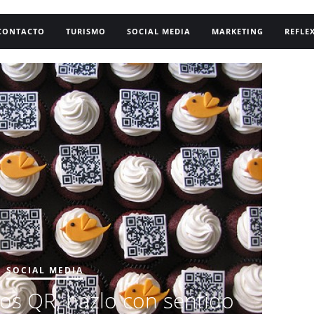
CONTACTO
TURISMO
SOCIAL MEDIA
MARKETING
REFLE
M
blo
SOCIAL MEDIA
igos QR, hazlo con sentido