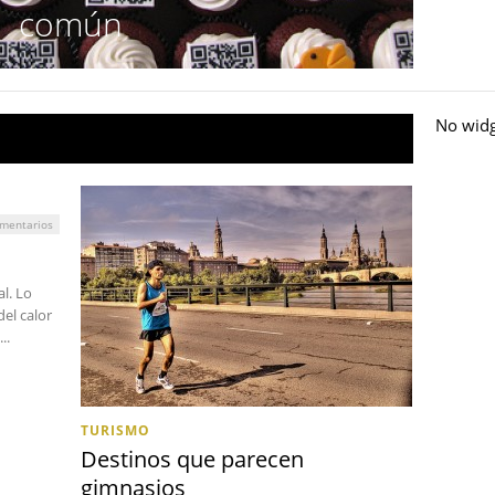
El 
común
No wid
mentarios
al. Lo
del calor
..
TURISMO
Destinos que parecen
gimnasios