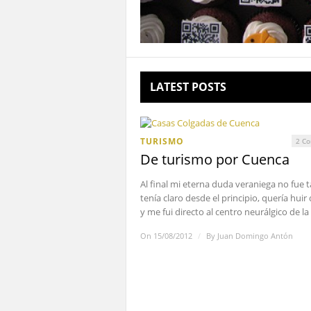
LATEST POSTS
TURISMO
2 Co
De turismo por Cuenca
Al final mi eterna duda veraniega no fue t
tenía claro desde el principio, quería huir 
y me fui directo al centro neurálgico de la .
On 15/08/2012
/
By
Juan Domingo Antón