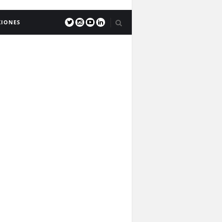
XIONES
CULTURA
arian Tristán, la mejor
guera joven según Google
TURISMO