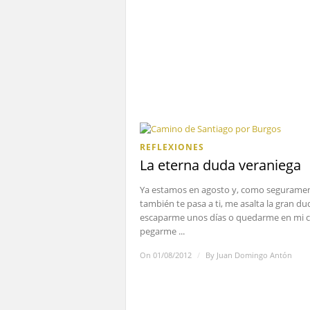
REFLEXIONES
La eterna duda veraniega
Ya estamos en agosto y, como segurame
también te pasa a ti, me asalta la gran du
escaparme unos días o quedarme en mi c
pegarme ...
On 01/08/2012
/
By
Juan Domingo Antón