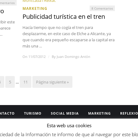
mentarios
MARKETING
8 Comentarios
ro
Publicidad turística en el tren
bir este
Hacía tiempo que no cogía el tren para
parece
desplazarme, en este caso de Elche a Alicante, ya
..
que cuando era pequeño escaparse a la capital era
más una ...
On 11/07/2012
/
By
Juan Domingo Antón
4
5
…
11
Página siguiente »
NTACTO
TURISMO
SOCIAL MEDIA
MARKETING
REFLEXI
Esta web usa cookies
020. Los contenidos de este blog se encuentran bajo una
licenc
ciedad de la Información te informo de que al navegar por este bl
raDerivada 4.0 Internacional
.