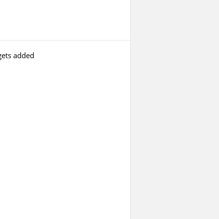
diogenésico digital de los
vídeos turísticos
gets added