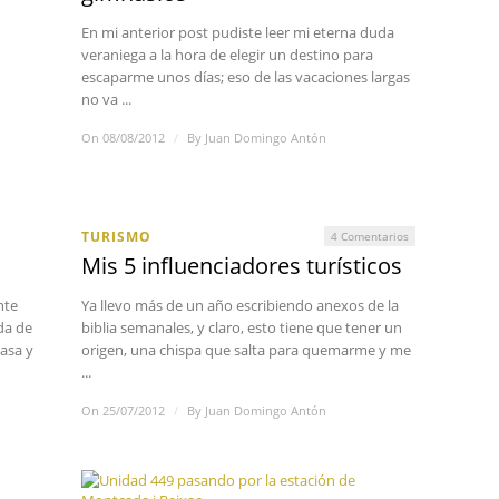
En mi anterior post pudiste leer mi eterna duda
veraniega a la hora de elegir un destino para
escaparme unos días; eso de las vacaciones largas
no va ...
On 08/08/2012
/
By
Juan Domingo Antón
TURISMO
4 Comentarios
Mis 5 influenciadores turísticos
nte
Ya llevo más de un año escribiendo anexos de la
da de
biblia semanales, y claro, esto tiene que tener un
asa y
origen, una chispa que salta para quemarme y me
...
On 25/07/2012
/
By
Juan Domingo Antón