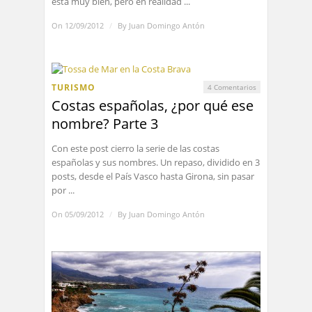
está muy bien, pero en realidad ...
On 12/09/2012
/
By
Juan Domingo Antón
TURISMO
4 Comentarios
Costas españolas, ¿por qué ese
nombre? Parte 3
Con este post cierro la serie de las costas
españolas y sus nombres. Un repaso, dividido en 3
posts, desde el País Vasco hasta Girona, sin pasar
por ...
On 05/09/2012
/
By
Juan Domingo Antón