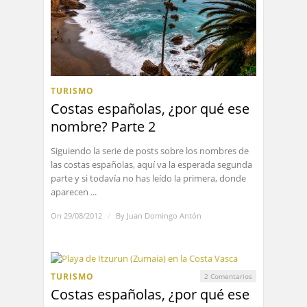
TURISMO
Costas españolas, ¿por qué ese
nombre? Parte 2
Siguiendo la serie de posts sobre los nombres de
las costas españolas, aquí va la esperada segunda
parte y si todavía no has leído la primera, donde
aparecen ...
On 29/08/2012
/
By
Juan Domingo Antón
TURISMO
2 Comentarios
Costas españolas, ¿por qué ese