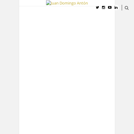
INICIO
CURRÍCULUM VITAE
CONTACTO
TURISMO
SOCIAL MEDIA
MARKETING
REFLEXIONES
Si utilizas códigos QR, hazlo con
sentido común
Marian Tristán, la mejor bloguera