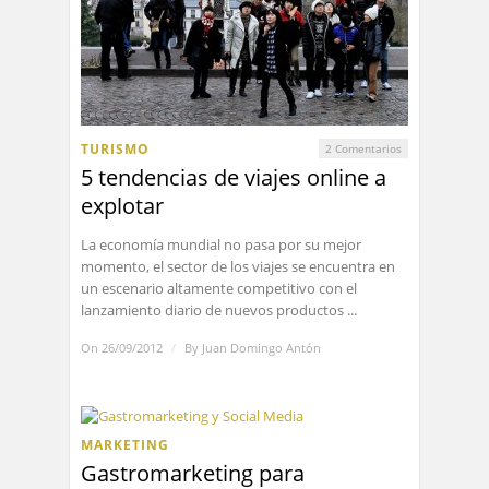
TURISMO
2 Comentarios
5 tendencias de viajes online a
explotar
La economía mundial no pasa por su mejor
momento, el sector de los viajes se encuentra en
un escenario altamente competitivo con el
lanzamiento diario de nuevos productos ...
On 26/09/2012
/
By
Juan Domingo Antón
MARKETING
Gastromarketing para